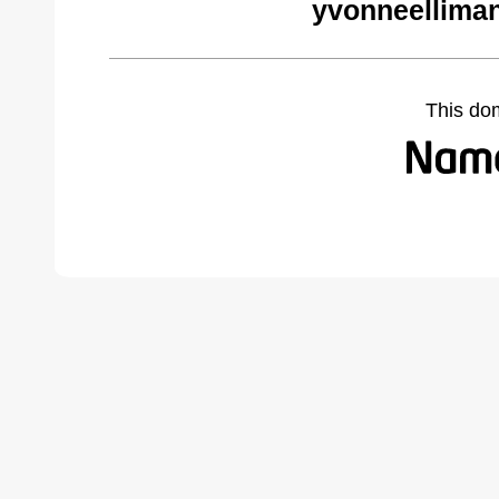
yvonneellima
This do